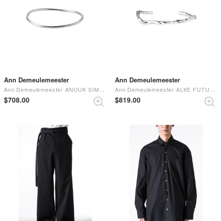
Ann Demeulemeester
Ann Demeulemeester
Ann Demeulemeester ANOUK SIMPLE BANGLE （ANTIQUE SILVER）
Ann Demeulemeester ALKE FUTURISTIC THORN BRAELET （Silver）
$‌708.00
$‌819.00