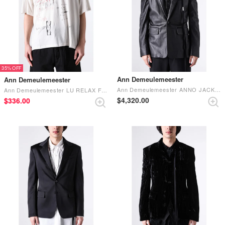
35%
Ann Demeulemeester
Ann Demeulemeester
Ann Demeulemeester ANNO JACKET Black
Ann Demeulemeester LU RELAX FIT BOXY T-SHIRT WITH EVERYTHING IS FINE SKETCH （White）
$‌4,320.00
$‌336.00