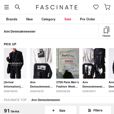
Brands
New
Category
Sale
Pre Order
Ann Demeulemeester
Favorite
PICK UP
[Arrival
An
Ann
27SS Paris Men's
Ann
Information]
Dem
Demeulemeester
Fashion Week
Demeulemeester's
Ann
26S
26FW “Dear
On-Site Report
26SS New T-Shirt
2026/08/03
202
2026/08/03
2026/06/28
2026/06/01
Demeulemeester
Tail
Night Thoughts”
vol.1(Day 1)
Collection: 4
26-27AW
Ace
Waffle Long-
Styles -
FASCINATE TOP
Ann Demeulemeester
Collection:
ble
Sleeve T-Shirts
Featuring
Poetic Graphics
refi
collection
Graphics and
91
Filters
Size
items
and Exquisite
fit.
Linear Draping