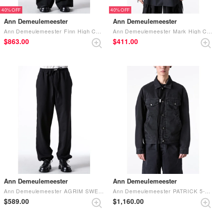
40%
40%
Ann Demeulemeester
Ann Demeulemeester
Ann Demeulemeester Finn High Comfort Trousers （BLACK）
Ann Demeulemeester Mark High Comfort Shirt （BLACK）
$‌863.00
$‌411.00
Ann Demeulemeester
Ann Demeulemeester
Ann Demeulemeester AGRIM SWEATPANTS （099 BLA）
Ann Demeulemeester PATRICK 5-POCKETS HIGH COMFORT BLOUSON （GREY）
$‌589.00
$‌1,160.00