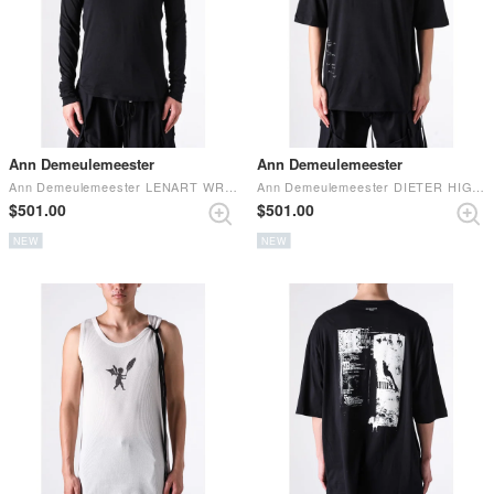
Ann Demeulemeester
Ann Demeulemeester
Ann Demeulemeester LENART WRINKLED MOCK COLLAR TOP Black
Ann Demeulemeester DIETER HIGH COMFORT T-SHIRT WITH THE RETURN OF LIGHT PRINT Black
$‌501.00
$‌501.00
NEW
NEW