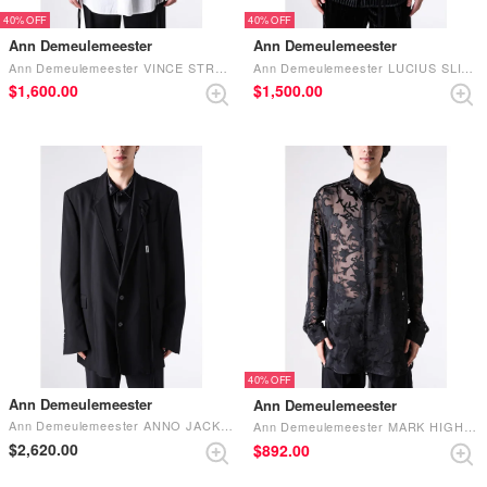
40%
40%
Ann Demeulemeester
Ann Demeulemeester
Ann Demeulemeester VINCE STRAIGHT TAILORED JACKET (Black)
Ann Demeulemeester LUCIUS SLIM FIT DECONSTRUCTED JACKET （Black）
$‌1,600.00
$‌1,500.00
40%
Ann Demeulemeester
Ann Demeulemeester
Ann Demeulemeester ANNO JACKET Black
Ann Demeulemeester MARK HIGH COMFORT SHIRT （Black）
$‌2,620.00
$‌892.00