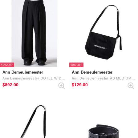
40%
40%
Ann Demeulemeester
Ann Demeulemeester
Ann Demeulemeester BOTEL WIDE LEG PLEATED TROUSERS （Black）
Ann Demeulemeester AD MEDIUM SHOULDER BAG WITH ADJUSTABLE STRAP （Black）
$‌892.00
$‌129.00