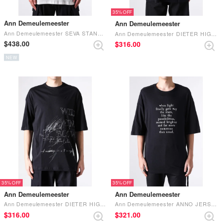
35%
Ann Demeulemeester
Ann Demeulemeester
Ann Demeulemeester SEVA STANDARD TANK TOP WITH FAUN PRINT Ivory
Ann Demeulemeester DIETER HIGH COMFORT T-SHIRT WITH FRAME PRINT （Black）
$‌438.00
$‌316.00
NEW
35%
35%
Ann Demeulemeester
Ann Demeulemeester
Ann Demeulemeester DIETER HIGH COMFORT T-SHIRT WITH WILD WIND BLOWS PRINT （Black）
Ann Demeulemeester ANNO JERSEY Black
$‌316.00
$‌321.00