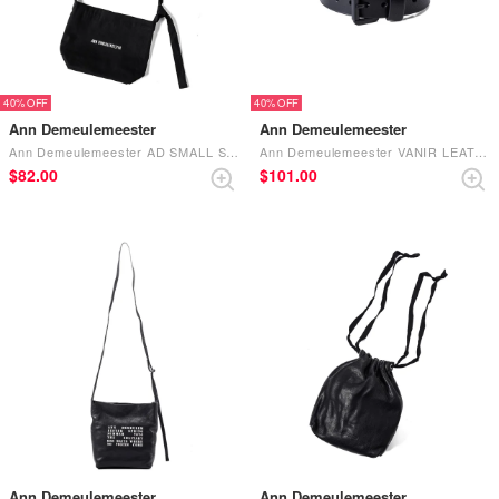
40%
40%
Ann Demeulemeester
Ann Demeulemeester
Ann Demeulemeester AD SMALL SHOULDER BAG WITH ADJUSTABLE STRAP （Black）
Ann Demeulemeester VANIR LEATHER BRACELET （Black）
$‌82.00
$‌101.00
Ann Demeulemeester
Ann Demeulemeester