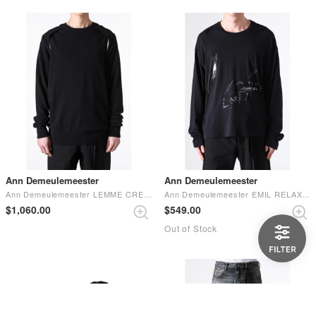
Ann Demeulemeester
Ann Demeulemeester
Ann Demeulemeester LEMME CREWNECK （Black）
Ann Demeulemeester EMIL RELAX FIT LONG SLEEVE BOXY T-SHIRT ARE YOU DREAMING SKETCH PRINT （Black）
$‌1,060.00
$‌549.00
Out of Stock