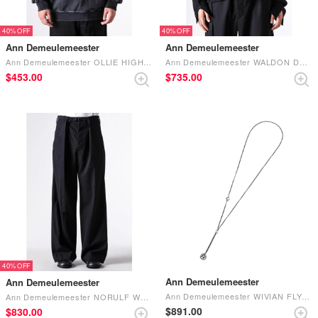
40%
40%
Ann Demeulemeester
Ann Demeulemeester
Ann Demeulemeester OLLIE HIGH COMFORT HOODY WITH INFINITE FEATHERS PRINT (Faded Black)
Ann Demeulemeester WALDON DESTROYED SEED STITCH CREW NECK SWEATER （Black）
$‌453.00
$‌735.00
40%
Ann Demeulemeester
Ann Demeulemeester
Ann Demeulemeester WIVIAN FLYNG BIRD STACKED NECKLACE （Silver）
Ann Demeulemeester NORULF WORKWEAR HIGH COMFORT TROUSERS （Black）
$‌891.00
$‌830.00