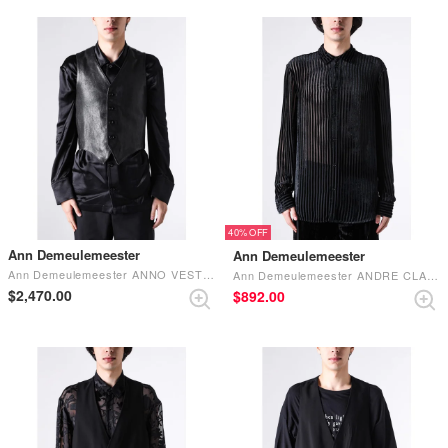
40%
Ann Demeulemeester
Ann Demeulemeester
Ann Demeulemeester ANNO VEST Black
Ann Demeulemeester ANDRE CLASSIC SHIRT （Black）
$‌2,470.00
$‌892.00