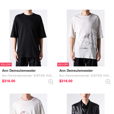
35%
35%
Ann Demeulemeester
Ann Demeulemeester
Ann Demeulemeester DIETER HIGH COMFORT T-SHIRT WITH IT REMINDED ME OF US PRINT （Black）
Ann Demeulemeester DIETER HIGH COMFORT T-SHIRT WITH WILD WIND BLOWS PRINT （White）
$‌316.00
$‌316.00