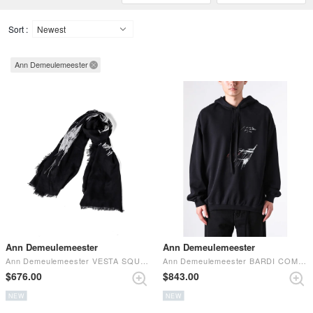
Fabrics
Sort :
Ann Demeulemeester
Ann Demeulemeester
Ann Demeulemeester
Ann Demeulemeester VESTA SQUARE SCARF WITH LOVERS PRINT Black
Ann Demeulemeester BARDI COMFORT HOODIE SWEATSHIRT WITH LOVER SKETCH PRINT Black
$‌676.00
$‌843.00
NEW
NEW