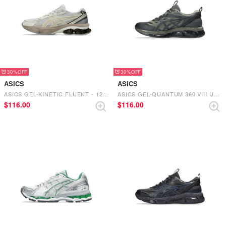
30%
30%
ASICS
ASICS
ASICS GEL-KINETIC FLUENT - 1203A591.102（WHITE/MARZIPAN）
ASICS GEL-QUANTUM 360 VIII UTILITY - 1203A471.300（MANTLE GREEN/GRAPHITE GREY）
$‌116.00
$‌116.00