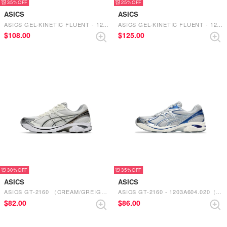
35%
25%
ASICS
ASICS
ASICS GEL-KINETIC FLUENT - 1203A591.025（CLAY GREY/STEEL GREY）
ASICS GEL-KINETIC FLUENT - 1203A591.024（GRAPHITE GREY/PURE SILVER）
$‌108.00
$‌125.00
30%
35%
ASICS
ASICS
ASICS GT-2160 （CREAM/GREIGE）
ASICS GT-2160 - 1203A604.020（PIEDMONT GREY/DEEP MARINE）
$‌82.00
$‌86.00