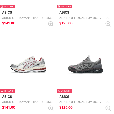
15%
25%
ASICS
ASICS
ASICS GEL-KAYANO 12.1 - 1203A759.100 (WHITE/PURE SILVER)
ASICS GEL-QUANTUM 360 VIII UTILITY - 1203A471.003（BLACK/ASICS BLUE）
$‌141.00
$‌125.00
15%
25%
ASICS
ASICS
ASICS GEL-KAYANO 12.1 - 1203A759.102 (CREAM/PURE SILVER)
ASICS GEL-QUANTUM 360 VIII UTILITY - 1203A471.025（OBSIDIAN GREY/BLACK）
$‌141.00
$‌125.00