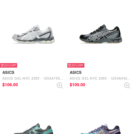
20%
25%
ASICS
ASICS
ASICS GEL-NYC 2055 - 1203A755.020（GLACIER GREY/CREAM）
ASICS GEL-NYC 2055 - 1203A542.022 （CLAY GREY/BLACK）
$‌106.00
$‌100.00