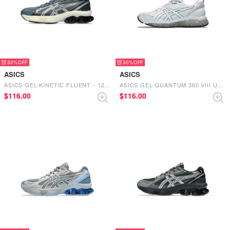
30%
30%
ASICS
ASICS
ASICS GEL-KINETIC FLUENT - 1203A591.022（CARRIER GREY/PURE SILVER）
ASICS GEL-QUANTUM 360 VIII UTILITY - 1203A471.101（WHITE/BLACK）
$‌116.00
$‌116.00