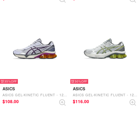
35%
30%
ASICS
ASICS
ASICS GEL-KINETIC FLUENT - 1203A591.100 （WHITE/TRUFFLE GREY）
ASICS GEL-KINETIC FLUENT - 1203A591.020（GLACIER GREY/STEEL GREY）
$‌108.00
$‌116.00