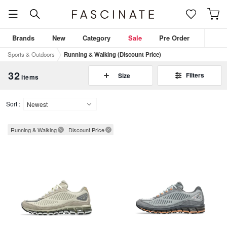
Brands
New
Category
Sale
Pre Order
Sports & Outdoors
Running & Walking (Discount Price)
32
Filters
Size
items
Sort :
Running & Walking
Discount Price