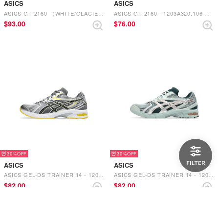
ASICS
ASICS
ASICS GT-2160 （WHITE/GLACIER GREY）
ASICS GT-2160 - 1203A320.106 （CREAM/DARK MUSTARD）
$‌93.00
$‌76.00
30%
30%
ASICS
ASICS
ASICS GEL-DS TRAINER 14 - 1203A607.101 （WHITE/TAI-CHI YELLOW）
ASICS GEL-DS TRAINER 14 - 1203A607.101 （WHITE/TAI-CHI YELLOW）
$‌82.00
$‌82.00