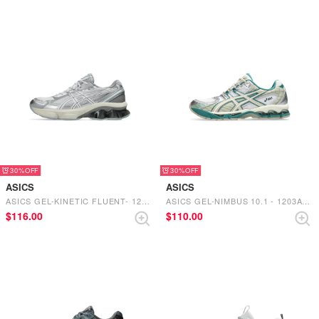
30%
30%
ASICS
ASICS
ASICS GEL-KINETIC FLUENT- 1203A591.101（WHITE/WHITE）
ASICS GEL-NIMBUS 10.1 - 1203A543.102（WHITE/RAINY LAKE）
$‌116.00
$‌110.00