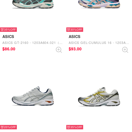
35%
30%
ASICS
ASICS
ASICS GT-2160 - 1203A604.021（STEEL GREY/WATERFALL）
ASICS GEL-CUMULUS 16 - 1203A763.020 (CLOUD GREY/BISQUE)
$‌86.00
$‌93.00
20%
35%