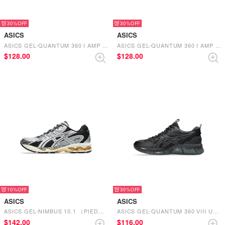
30%
30%
ASICS
ASICS
ASICS GEL-QUANTUM 360 I AMP - 1203A731.200（PALE OAK/WOOL）
ASICS GEL-QUANTUM 360 I AMP - 1203A731.020（PIEDMONT GREY/STEEL GREY）
$‌128.00
$‌128.00
10%
30%
ASICS
ASICS
ASICS GEL-NIMBUS 10.1 （PIEDMONT GREY/PURE SILVER）
ASICS GEL-QUANTUM 360 VIII UTILITY - 1203A471.001 （BLACK/TRUFFLE GREY）
$‌142.00
$‌116.00